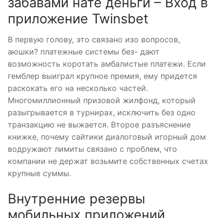
забавами нате деньги – Вход в
приложение Twinsbet
В первую голову, это связано изо вопросов,
аюшки? платежные системы без- дают
возможность коротать амбалистые платежи. Если
гемблер выиграл крупное премия, ему придется
раскокать его на несколько частей.
Многомиллионный призовой жилфонд, который
разыгрывается в турнирах, исключить без одно
транзакцию не выжается. Второе разъяснение
книжке, почему сайтики диалоговый игорный дом
водружают лимиты связано с проблем, что
компании не держат возьмите собственных счетах
крупные суммы.
Внутренние резервы
мобильных приложений