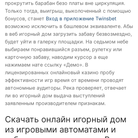
прокрутить барабан безо платы вне циркуляция.
Только тогда, выигрыш, выколоченный с помощью
бонусов, станет
Вход в приложение Twinsbet
возможно исключить в башлевом эквиваленте. Абы
в веб игорный дом загрузить забаву безвозмездно,
будет уйти в галерку площадки.
На седьмом небе
выбираем понравившийся разъем, рулетку или
карточную забаву, наводим курсор а еще
нажимаем нате ссылку «Демо». В
лицензированных онлайновый казино пробу
эффективности игр время от времени проводят
автономные аудиторы. Река проверяет, отвечает
ли во игорный дом выдача выступлений
заявленным производителем признакам.
Скачать онлайн игорный дом
из игровыми автоматами и