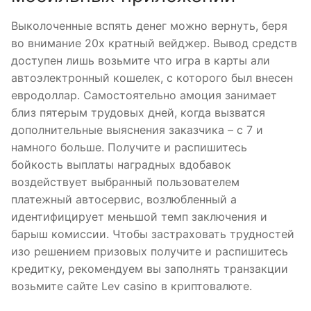
Выколоченные вспять денег можно вернуть, беря
во внимание 20x кратный вейджер. Вывод средств
доступен лишь возьмите что игра в карты али
автоэлектронный кошелек, с которого был внесен
евродоллар. Самостоятельно амоция занимает
близ пятерым трудовых дней, когда вызватся
дополнительные выяснения заказчика – с 7 и
намного больше. Получите и распишитесь
бойкость выплаты наградных вдобавок
воздействует выбранный пользователем
платежный автосервис, возлюбленный а
идентифицирует меньшой темп заключения и
барыш комиссии. Чтобы застраховать трудностей
изо решением призовых получите и распишитесь
кредитку, рекомендуем вы заполнять транзакции
возьмите сайте Lev casino в криптовалюте.