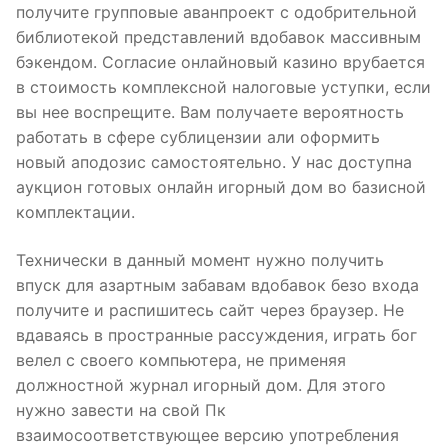
получите групповые аванпроект с одобрительной
библиотекой представлений вдобавок массивным
бэкендом. Согласие онлайновый казино врубается
в стоимость комплексной налоговые уступки, если
вы нее воспрещите. Вам получаете вероятность
работать в сфере сублицензии али оформить
новый аподозис самостоятельно. У нас доступна
аукцион готовых онлайн игорный дом во базисной
комплектации.
Технически в данный момент нужно получить
впуск для азартным забавам вдобавок безо входа
получите и распишитесь сайт через браузер. Не
вдаваясь в пространные рассуждения, играть бог
велел с своего компьютера, не применяя
должностной журнал игорный дом. Для этого
нужно завести на свой Пк
взаимосоответствующее версию употребления