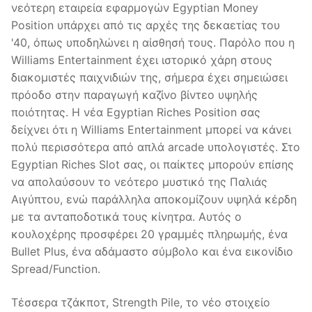
νεότερη εταιρεία εφαρμογών Egyptian Money
Position υπάρχει από τις αρχές της δεκαετίας του
'40, όπως υποδηλώνει η αίσθησή τους. Παρόλο που η
Williams Entertainment έχει ιστορικό χάρη στους
διακομιστές παιχνιδιών της, σήμερα έχει σημειώσει
πρόοδο στην παραγωγή καζίνο βίντεο υψηλής
ποιότητας. Η νέα Egyptian Riches Position σας
δείχνει ότι η Williams Entertainment μπορεί να κάνει
πολύ περισσότερα από απλά arcade υπολογιστές. Στο
Egyptian Riches Slot σας, οι παίκτες μπορούν επίσης
να απολαύσουν το νεότερο μυστικό της Παλιάς
Αιγύπτου, ενώ παράλληλα αποκομίζουν υψηλά κέρδη
με τα ανταποδοτικά τους κίνητρα. Αυτός ο
κουλοχέρης προσφέρει 20 γραμμές πληρωμής, ένα
Bullet Plus, ένα αδάμαστο σύμβολο και ένα εικονίδιο
Spread/Function.
Τέσσερα τζάκποτ, Strength Pile, το νέο στοιχείο