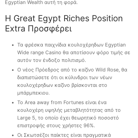
Egyptian Wealth αυτή τη φορά.
Η Great Egypt Riches Position
Extra Προσφέρει
Τα φρέσκα παιχνίδια κουλοχέρηδων Egyptian
Wide range Casino θα αποτίσουν φόρο τιμής σε
αυτόν τον ένδοξο πολιτισμό.
Ο νέος Πρόεδρος από το καζίνο Wild Rose, θα
διαπιστώσετε ότι οι κύλινδροι των νέων
κουλοχέρηδων καζίνο βρίσκονται στο
μπάρμπεκιου.
Το Area away from Fortunes είναι ένα
κουλοχέρη υψηλής μεταβλητότητας από το
Large 5, το οποίο έχει θεωρητικό ποσοστό
επιστροφής στους χρήστες 96%.
Οι Σκωτσέζοι παίκτες είναι πραγματικά