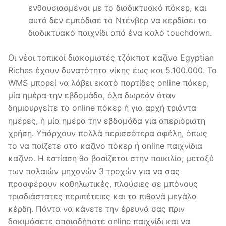
ενθουσιασμένοι με το διαδικτυακό πόκερ, και
αυτό δεν εμπόδισε το Ντένβερ να κερδίσει το
διαδικτυακό παιχνίδι από ένα καλό touchdown.
Οι νέοι τοπικοί διακομιστές τζάκποτ καζίνο Egyptian
Riches έχουν δυνατότητα νίκης έως και 5.100.000. Το
WMS μπορεί να λάβει εκατό παρτίδες online πόκερ,
μία ημέρα την εβδομάδα, όλα δωρεάν όταν
δημιουργείτε το online πόκερ ή για αρχή τριάντα
ημέρες, ή μία ημέρα την εβδομάδα για απεριόριστη
χρήση. Υπάρχουν πολλά περισσότερα οφέλη, όπως
το να παίζετε στο καζίνο πόκερ ή online παιχνίδια
καζίνο. Η εστίαση θα βασίζεται στην ποικιλία, μεταξύ
των παλαιών μηχανών 3 τροχών για να σας
προσφέρουν καθηλωτικές, πλούσιες σε μπόνους
τρισδιάστατες περιπέτειες και τα πιθανά μεγάλα
κέρδη. Πάντα να κάνετε την έρευνά σας πριν
δοκιμάσετε οποιοδήποτε online παιχνίδι και να