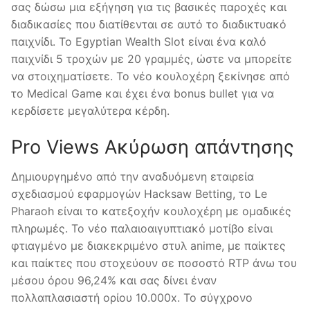
σας δώσω μια εξήγηση για τις βασικές παροχές και
διαδικασίες που διατίθενται σε αυτό το διαδικτυακό
παιχνίδι.
Το Egyptian Wealth Slot είναι ένα καλό
παιχνίδι 5 τροχών με 20 γραμμές, ώστε να μπορείτε
να στοιχηματίσετε. Το νέο κουλοχέρη ξεκίνησε από
το Medical Game και έχει ένα bonus bullet για να
κερδίσετε μεγαλύτερα κέρδη.
Pro Views Ακύρωση απάντησης
Δημιουργημένο από την αναδυόμενη εταιρεία
σχεδιασμού εφαρμογών Hacksaw Betting, το Le
Pharaoh είναι το κατεξοχήν κουλοχέρη με ομαδικές
πληρωμές. Το νέο παλαιοαιγυπτιακό μοτίβο είναι
φτιαγμένο με διακεκριμένο στυλ anime, με παίκτες
και παίκτες που στοχεύουν σε ποσοστό RTP άνω του
μέσου όρου 96,24% και σας δίνει έναν
πολλαπλασιαστή ορίου 10.000x. Το σύγχρονο