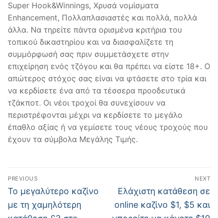
Super Hook&Winnings, Χρυσά νομίσματα
Enhancement, Πολλαπλασιαστές και πολλά, πολλά
άλλα. Να τηρείτε πάντα ορισμένα κριτήρια του
τοπικού δικαστηρίου και να διασφαλίζετε τη
συμμόρφωσή σας πριν συμμετάσχετε στην
επιχείρηση ενός τζόγου και θα πρέπει να είστε 18+. Ο
απώτερος στόχος σας είναι να φτάσετε στο τρία και
να κερδίσετε ένα από τα τέσσερα προοδευτικά
τζάκποτ. Οι νέοι τροχοί θα συνεχίσουν να
περιστρέφονται μέχρι να κερδίσετε το μεγάλο
έπαθλο αξίας ή να γεμίσετε τους νέους τροχούς που
έχουν τα σύμβολα Μεγάλης Τιμής.
Post
PREVIOUS
NEXT
navigation
Previous
Next
Το μεγαλύτερο καζίνο
Ελάχιστη κατάθεση σε
post:
post:
με τη χαμηλότερη
online καζίνο $1, $5 και