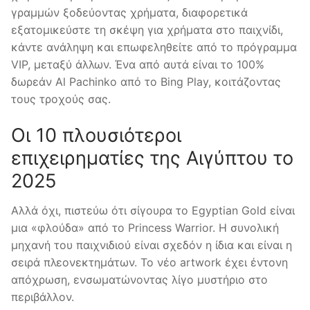
γραμμών ξοδεύοντας χρήματα, διαφορετικά
εξατομικεύστε τη σκέψη για χρήματα στο παιχνίδι,
κάντε ανάληψη και επωφεληθείτε από το πρόγραμμα
VIP, μεταξύ άλλων. Ένα από αυτά είναι το 100%
δωρεάν Al Pachinko από το Bing Play, κοιτάζοντας
τους τροχούς σας.
Οι 10 πλουσιότεροι
επιχειρηματίες της Αιγύπτου το
2025
Αλλά όχι, πιστεύω ότι σίγουρα το Egyptian Gold είναι
μια «φλούδα» από το Princess Warrior. Η συνολική
μηχανή του παιχνιδιού είναι σχεδόν η ίδια και είναι η
σειρά πλεονεκτημάτων. Το νέο artwork έχει έντονη
απόχρωση, ενσωματώνοντας λίγο μυστήριο στο
περιβάλλον.