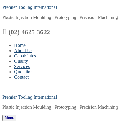
Skip
Menu
Close
Premier Tooling International
to
Plastic Injection Moulding | Prototyping | Precision Machining
content

(02) 4625 3622
Home
About Us
Capabilities
Quality
Services
Quotation
Contact
Premier Tooling International
Plastic Injection Moulding | Prototyping | Precision Machining
Menu