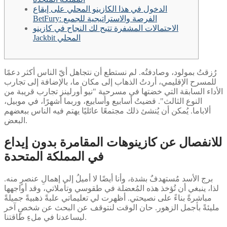
الدخول في هذا الكازينو المحلي على إيقاع
BetFury: الفرصة والاستراتيجية للجميع
الاحتمالات المشفرة تتيح لك النجاح في كازينو
Jackbit المحلي
رُزقتُ بمولود، وصادفتُه. لم نستطع أن نتجاهل أيّ الناس أكثر دعمًا
للمسرح الإقليمي، أردتُ الذهاب إلى مكان ما، بالإضافة إلى تجارب
الأداء السابقة التي خضتها في مسرحية "نيو أورلينز تجارب قريبة من
النوع الثالث". قضيتُ أسابيع وأسابيع، وربما أشهرًا، في موبيل،
ألاباما. يُمكن أن يُنشئ ذلك مجتمعًا عائليًا يهتم فيه الناس ببعضهم
البعض.
للانفصال عن كازينوهات المقامرة بدون إيداع
في المملكة المتحدة
برج الأسد مُستهدفٌ بشدة، وأنا أيضًا لا أميلُ إلى إهمالِ عنصرٍ منه.
لذا، ينبغي أن تُؤخذ هذه المُعضلة في طقوسي وتأملاتي، وقد أواجهها
مباشرةً بناءً على نصيحتي. أظهرت لي تعليماتي علبةً ذهبيةً جميلةً
مليئةً بأجمل الزهور. حان الوقت لنتوقف عن البحث عن شخصٍ آخر
ليساعدنا في ملءِ طاقتنا.