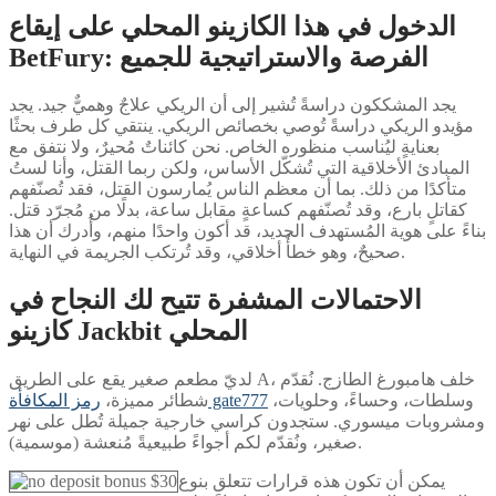
الدخول في هذا الكازينو المحلي على إيقاع
BetFury: الفرصة والاستراتيجية للجميع
يجد المشككون دراسةً تُشير إلى أن الريكي علاجٌ وهميٌّ جيد. يجد
مؤيدو الريكي دراسةً تُوصي بخصائص الريكي. ينتقي كل طرف بحثًا
بعنايةٍ ليُناسب منظوره الخاص. نحن كائناتٌ مُحيرٌ، ولا نتفق مع
المبادئ الأخلاقية التي تُشكّل الأساس، ولكن ربما القتل، وأنا لستُ
متأكدًا من ذلك. بما أن معظم الناس يُمارسون القتل، فقد تُصنّفهم
كقاتلٍ بارع، وقد تُصنّفهم كساعةٍ مقابل ساعة، بدلًا من مُجرّد قتل.
بناءً على هوية المُستهدف الجديد، قد أكون واحدًا منهم، وأُدرك أن هذا
صحيحٌ، وهو خطأٌ أخلاقي، وقد تُرتكب الجريمة في النهاية.
الاحتمالات المشفرة تتيح لك النجاح في
كازينو Jackbit المحلي
لديّ مطعم صغير يقع على الطريق A، خلف هامبورغ الطازج. نُقدّم
وسلطات، وحساءً، وحلويات،
رمز المكافأة gate777
شطائر مميزة،
ومشروبات ميسوري. ستجدون كراسي خارجية جميلة تُطل على نهر
صغير، ونُقدّم لكم أجواءً طبيعيةً مُنعشة (موسمية).
يمكن أن تكون هذه قرارات تتعلق بنوع