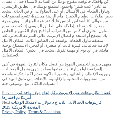
كن واقعيًا، فالوقت مفتوح يوميًا من الساعة 8 مساءً حتى 2 مساءً،
ثم غادر "لايت بلينز" واجتمع. استمتع بوقتك في الطابق الرئيسي،
وتناول الطعام في الأكشاك، أو على الطاولات، أو في الحانة. ستجد
بعض طاولات الطعام الكبيرة أمام الردهة مباشرةً، تتسع لمجموعات
من حوالي 10 أشخاص. اجلس قليلًا عند قمة الميزانين، وهي وجهة
ممتازة للاستمتاع بإطلالة على الطابق الرئيسي إذا كنت تستمتع
بتناول الحلوى أو كأس من الشراب. أو افتح جهاز الكمبيوتر الخاص
بك لتصفح أو استخدام اتصال الإنترنت عالي السرعة المجاني. تُعد
منطقة تناول الطعام الواسعة في الطابق الثالث المكان الأمثل
لإقامة فعالياتك، كبيرة كانت أم صغيرة، أو لمجرد الاستمتاع بوجبة
هادئة. في أي يوم أو مهمة تقريبًا، ستجد في "بكس" المكان الأمثل
لاستقبالك.
مقهى بايونير لتحميص القهوة هو أفضل مكان لتناول القهوة في كلي
إلوم! تفضلوا بزيارتنا واستمتعوا بفطور شهي يشمل المعجنات،
وبوريتو الإفطار، والشاي، وعصير الفاكهة. نقدم لكم تشكيلة واسعة
من المشروبات المحلية والإقليمية، بالإضافة إلى تذوق النبيذ في
أمسيات الثلاثاء، مع موسيقى حية!
Post
Previous
أفضل الكازينوهات على الإنترنت بأقل إيداع دولار واحد في
Previous
post:
أمريكا تم اختبارها
navigation
Next
كازينوهات الحد الأدنى للإيداع 5 دولارات لامتلاك الولايات
Next
post:
المتحدة الأمريكية 2025
Privacy Policy
|
Terms & Conditions