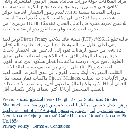
مزايا المكافآت جولة دورات مجانية، بفضل الرموز المنتشرة، والتي
تُكافئ حتى خمسين دورة مجانية عند نجاح البكرة السادسة. مع
الدورات المجانية بنسبة 100%، تُقدم رموز الانتشار الخاصة جوائز
شخصية، مما قد يُؤدي إلى مكاسب كبيرة. تُقدم لعبة "بايرتس
فرينزي" من HUB88 للاعبين تجربة مثيرة في أعالي البحار، مُقدمةً
تجربة لعب شيقة وفرصة للفوز بجوائز نقدية حقيقية.
توفر لعبة Pirates Frenzy نسبة عائد للاعب (RTP) عالية تبلغ 96.12%،
وهي أعلى بقليل من المتوسط ​​العالمي، وقد أظهرت النتائج أن
96.12% من جميع الرهانات تعود إلى اللاعبين. هذا اختصار لأحدث
جزء من مبلغ الرهان الذي يتوقع اللاعبون استعادته على المدى
الطويل. تعج غرف دردشة ماكينات القمار بشكوى من عدم الفوز،
على الرغم من تصنيف نسبة العائد للاعب (RTP) للعبة. يشير
التقلب، المعروف أيضًا باسم الفرق، إلى مدى التعرض للعب لعبة
ماكينات قمار معينة مثل Pirates' Madness. توفر الألعاب ذات التقلب
العالي أرباحًا أكبر، ولكنها غالبًا ما تكون أقل، بينما توفر الألعاب ذات
التقلب المنخفض أرباحًا أكثر انتظامًا ولكن بكميات أقل.
Post
Previous
استمتع بلعبة Fenix ​​Delight في 27 Slots، لعبة Golden
Previous
post:
Shamrock، راهن بدخل حقيقي، يمكنك اللعب بخمسين دورة مجانية،
navigation
لعبة Gods out of GIZA المتنوعة، بدون إيداع، فيديو توضيحي للعبة
Next
Next
Казино Официальный Сайт Играть в Онлайн Казино Pin
post:
Up.1854
Privacy Policy
|
Terms & Conditions