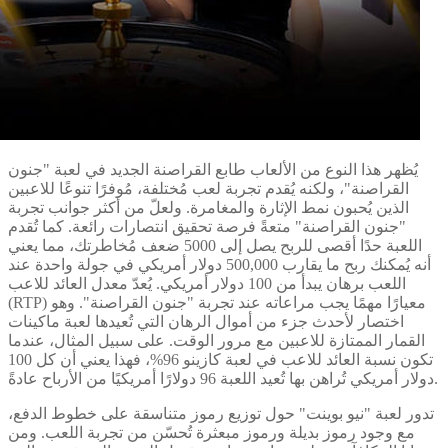
يُظهر هذا النوع من الألعاب طابع القراصنة الجديد في لعبة "جنون
القراصنة"، ولكنه يُقدم تجربة لعب مُختلفة، مُوفرًا تنوعًا للاعبين
الذين يُحبون نمط الإثارة والمغامرة. ولعلّ من أكثر جوانب تجربة
"جنون القراصنة" متعةً فرصة تحقيق انتصارات رائعة. كما تُقدم
اللعبة حدًا أقصى للربح يصل إلى 5000 ضعف مُخاطرتك، مما يعني
أنه يُمكنك ربح ما يقارب 500,000 دولار أمريكي في جولة واحدة عند
اللعب برهان يبدأ من 100 دولار أمريكي. يُعدّ معدل العائد للاعب
(RTP) معيارًا مهمًا يجب مراعاته عند تجربة "جنون القراصنة". وهو
اختصار لأحدث جزء من أموال الرهان التي تُعيدها لعبة ماكينات
القمار الممتازة للاعبين مع مرور الوقت. على سبيل المثال، عندما
تكون نسبة العائد للاعب في لعبة كازينو 96%، فهذا يعني أن كل 100
دولار أمريكي تُراهن بها تُعيد اللعبة 96 دولارًا أمريكيًا من الأرباح عادةً.
تدور لعبة "نيو بوينت" حول توزيع رموز متناسقة على خطوط الدفع،
مع وجود رموز بديلة ورموز مبعثرة تُحسّن من تجربة اللعب. ومن