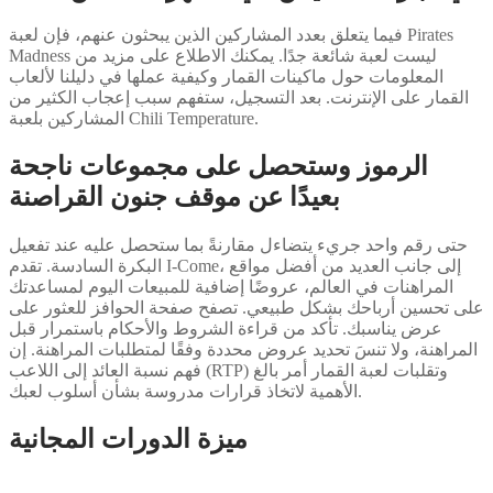
فيما يتعلق بعدد المشاركين الذين يبحثون عنهم، فإن لعبة Pirates
Madness ليست لعبة شائعة جدًا. يمكنك الاطلاع على مزيد من
المعلومات حول ماكينات القمار وكيفية عملها في دليلنا لألعاب
القمار على الإنترنت. بعد التسجيل، ستفهم سبب إعجاب الكثير من
المشاركين بلعبة Chili Temperature.
الرموز وستحصل على مجموعات ناجحة
بعيدًا عن موقف جنون القراصنة
حتى رقم واحد جريء يتضاءل مقارنةً بما ستحصل عليه عند تفعيل
البكرة السادسة. تقدم I-Come، إلى جانب العديد من أفضل مواقع
المراهنات في العالم، عروضًا إضافية للمبيعات اليوم لمساعدتك
على تحسين أرباحك بشكل طبيعي. تصفح صفحة الحوافز للعثور على
عرض يناسبك. تأكد من قراءة الشروط والأحكام باستمرار قبل
المراهنة، ولا تنسَ تحديد عروض محددة وفقًا لمتطلبات المراهنة. إن
فهم نسبة العائد إلى اللاعب (RTP) وتقلبات لعبة القمار أمر بالغ
الأهمية لاتخاذ قرارات مدروسة بشأن أسلوب لعبك.
ميزة الدورات المجانية