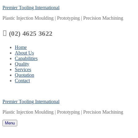
Skip
Menu
Close
Premier Tooling International
to
Plastic Injection Moulding | Prototyping | Precision Machining
content

(02) 4625 3622
Home
About Us
Capabilities
Quality
Services
Quotation
Contact
Premier Tooling International
Plastic Injection Moulding | Prototyping | Precision Machining
Menu