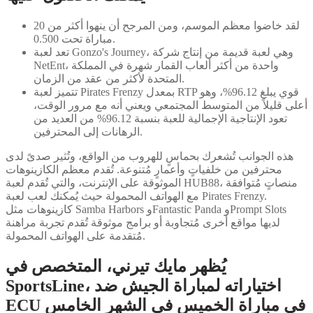
لقد خاضوا معظم الموسم، ومن المرجح أن ينهوا أكثر من 20
مباراة تحت 0.500.
تعد لعبة Gonzo's Journey، وهي لعبة قديمة من إنتاج شركة
NetEnt، واحدة من أكثر ألعاب القمار شهرة في المملكة
المتحدة لأكثر من عقد من الزمان.
تتميز لعبة Pirates Frenzy بمعدل RTP قوي يبلغ 96.12%، وهو
أعلى قليلاً من المتوسط ​​المجتمعي ويعني أنه مع مرور الوقت،
تعود الإنتاجية الإجمالية للعبة بنسبة 96.12% من العديد من
الرهانات إلى المحترفين.
هذه الجوانب تُشعرك بحماسٍ للهروب من الواقع، وتُثير صدىً لدى
محترفين من خلفياتٍ وأعمارٍ مُتنوعة. تُقدم معظم الكازينوهات
الموثوقة على الإنترنت، والتي تُقدم لعبة HUB88، منصاتٍ مُتوافقة
مع الهواتف المحمولة حيث يُمكنك لعب لعبة Pirates Frenzy.
كازينوهات مثل Samba Harbors وFantastic Panda وPrompt Slots
لديها مواقع أخرى مُتجاوبة أو برامج موثوقة تُقدم تجربة مراهنة
مُتقدمة على الهواتف المحمولة.
يُظهر مايك تيرني، المتخصص في
SportsLine، اختياراته لمباراة الجيش ضد
ECU في مباراة الخميس في الشهر الخامس