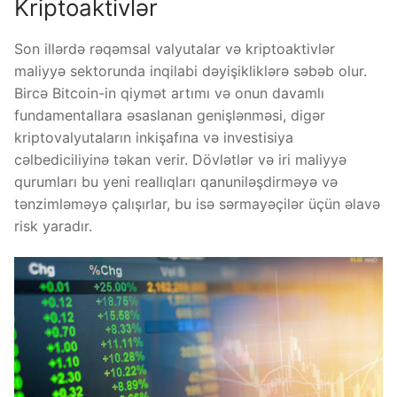
Kriptoaktivlər
Son illərdə rəqəmsal valyutalar və kriptoaktivlər
maliyyə sektorunda inqilabi dəyişikliklərə səbəb olur.
Bircə Bitcoin-in qiymət artımı və onun davamlı
fundamentallara əsaslanan genişlənməsi, digər
kriptovalyutaların inkişafına və investisiya
cəlbediciliyinə təkan verir. Dövlətlər və iri maliyyə
qurumları bu yeni reallıqları qanuniləşdirməyə və
tənzimləməyə çalışırlar, bu isə sərmayəçilər üçün əlavə
risk yaradır.