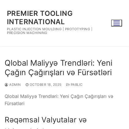
Skip
to
PREMIER TOOLING
content
INTERNATIONAL
PLASTIC INJECTION MOULDING | PROTOTYPING |
PRECISION MACHINING
Qlobal Maliyyə Trendləri: Yeni
Çağın Çağırışları və Fürsətləri
ADMIN
OCTOBER 18, 2025
PABLIC
Qlobal Maliyyə Trendləri: Yeni Çağın Çağırışları və
Fürsətləri
Rəqəmsal Valyutalar və