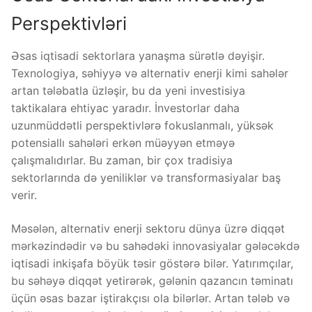
Perspektivləri
Əsas iqtisadi sektorlara yanaşma sürətlə dəyişir.
Texnologiya, səhiyyə və alternativ enerji kimi sahələr
artan tələbatla üzləşir, bu da yeni investisiya
taktikalara ehtiyac yaradır. İnvestorlar daha
uzunmüddətli perspektivlərə fokuslanmalı, yüksək
potensiallı sahələri erkən müəyyən etməyə
çalışmalıdırlar. Bu zaman, bir çox tradisiya
sektorlarında də yeniliklər və transformasiyalar baş
verir.
Məsələn, alternativ enerji sektoru dünya üzrə diqqət
mərkəzindədir və bu sahədəki innovasiyalar gələcəkdə
iqtisadi inkişafa böyük təsir göstərə bilər. Yatırımçılar,
bu səhəyə diqqət yetirərək, gələnin qazancın təminatı
üçün əsas bazar iştirakçısı ola bilərlər. Artan tələb və