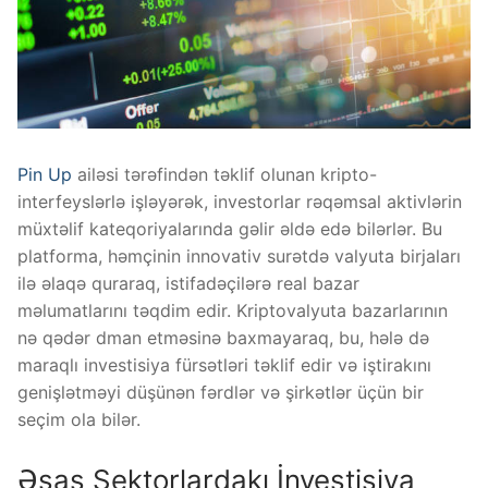
Pin Up
ailəsi tərəfindən təklif olunan kripto-
interfeyslərlə işləyərək, investorlar rəqəmsal aktivlərin
müxtəlif kateqoriyalarında gəlir əldə edə bilərlər. Bu
platforma, həmçinin innovativ surətdə valyuta birjaları
ilə əlaqə quraraq, istifadəçilərə real bazar
məlumatlarını təqdim edir. Kriptovalyuta bazarlarının
nə qədər dman etməsinə baxmayaraq, bu, hələ də
maraqlı investisiya fürsətləri təklif edir və iştirakını
genişlətməyi düşünən fərdlər və şirkətlər üçün bir
seçim ola bilər.
Əsas Sektorlardakı İnvestisiya