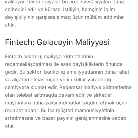
irəliləyən texnologiyalar bu növ investisiyaları daha
cəlbedici edir və kürəsəl istiliyin, həmçinin iqlim
dəyişikliyinin qarşısını almaq üçün mühüm addımlar
atılır.
Fintech: Gələcəyin Maliyyəsi
Fintech sektoru, maliyyə xidmətlərinin
rəqəmsallaşdırılması ilə əsas dəyişikliklərin önündə
gedir. Bu sektor, bankçılıq əməliyyatlarının daha rahat
və əlçatan olması üçün yeni üsullar yaradaraq
cəmiyyətə xidmət edir. Rəqəmsal maliyyə xidmətlərinə
olan tələbat artmaqda davam edir və şirkətlər
müştərilərə daha yaxşı xidmətlər təqdim etmək üçün
rəqabət aparır. Bu isə müştəri məmnuniyyətinin
artırılmasına və bazar payının genişlənməsinə səbəb
olur.