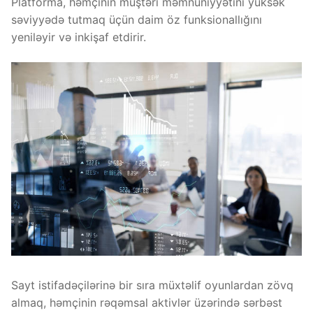
Platforma, həmçinin müştəri məmnuniyyətini yüksək
səviyyədə tutmaq üçün daim öz funksionallığını
yeniləyir və inkişaf etdirir.
Sayt istifadəçilərinə bir sıra müxtəlif oyunlardan zövq
almaq, həmçinin rəqəmsal aktivlər üzərində sərbəst