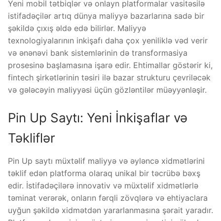
Yeni mobil tətbiqlər və onlayn platformalar vasitəsilə
istifadəçilər artıq dünya maliyyə bazarlarına sadə bir
şəkildə çıxış əldə edə bilirlər. Maliyyə
texnologiyalarının inkişafı daha çox yeniliklə vəd verir
və ənənəvi bank sistemlərinin də transformasiya
prosesinə başlamasına işarə edir. Ehtimallar göstərir ki,
fintech şirkətlərinin təsiri ilə bazar strukturu çevriləcək
və gələcəyin maliyyəsi üçün gözləntilər müəyyənləşir.
Pin Up Saytı: Yeni İnkişaflar və
Təkliflər
Pin Up saytı müxtəlif maliyyə və əyləncə xidmətlərini
təklif edən platforma olaraq unikal bir təcrübə bəxş
edir. İstifadəçilərə innovativ və müxtəlif xidmətlərlə
təminat verərək, onların fərqli zövqlərə və ehtiyaclara
uyğun şəkildə xidmətdən yararlanmasına şərait yaradır.