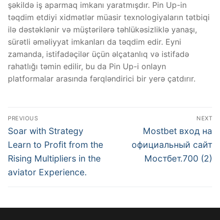
şəkildə iş aparmaq imkanı yaratmışdır. Pin Up-in
təqdim etdiyi xidmətlər müasir texnologiyaların tətbiqi
ilə dəstəklənir və müştərilərə təhlükəsizliklə yanaşı,
sürətli əməliyyat imkanları da təqdim edir. Eyni
zamanda, istifadəçilər üçün əlçatanlıq və istifadə
rahatlığı təmin edilir, bu da Pin Up-i onlayn
platformalar arasında fərqləndirici bir yerə çatdırır.
Post
PREVIOUS
NEXT
navigation
Previous
Next
Soar with Strategy
Mostbet вход на
post:
post:
Learn to Profit from the
официальный сайт
Rising Multipliers in the
Мостбет.700 (2)
aviator Experience.